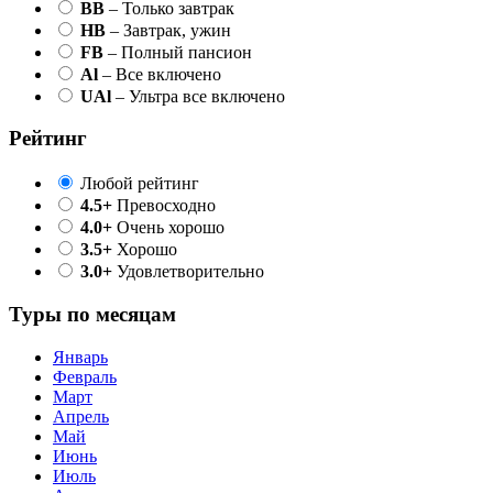
BB
– Только завтрак
HB
– Завтрак, ужин
FB
– Полный пансион
Al
– Все включено
UAl
– Ультра все включено
Рейтинг
Любой рейтинг
4.5+
Превосходно
4.0+
Очень хорошо
3.5+
Хорошо
3.0+
Удовлетворительно
Туры по месяцам
Январь
Февраль
Март
Апрель
Май
Июнь
Июль