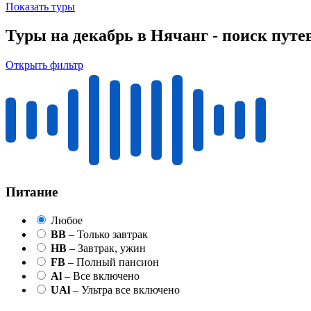
Показать туры
Туры на декабрь в Нячанг - поиск путе
Открыть фильтр
Питание
Любое
BB
– Только завтрак
HB
– Завтрак, ужин
FB
– Полный пансион
Al
– Все включено
UAl
– Ультра все включено