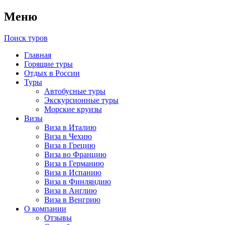
Меню
Поиск туров
Главная
Горящие туры
Отдых в России
Туры
Автобусные туры
Экскурсионные туры
Морские круизы
Визы
Виза в Италию
Виза в Чехию
Виза в Грецию
Виза во Францию
Виза в Германию
Виза в Испанию
Виза в Финляндию
Виза в Англию
Виза в Венгрию
О компании
Отзывы