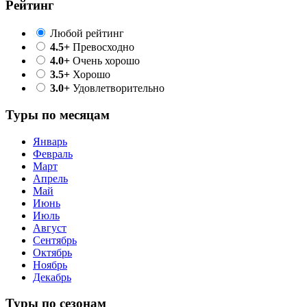
Рейтинг
Любой рейтинг
4.5+
Превосходно
4.0+
Очень хорошо
3.5+
Хорошо
3.0+
Удовлетворительно
Туры по месяцам
Январь
Февраль
Март
Апрель
Май
Июнь
Июль
Август
Сентябрь
Октябрь
Ноябрь
Декабрь
Туры по сезонам