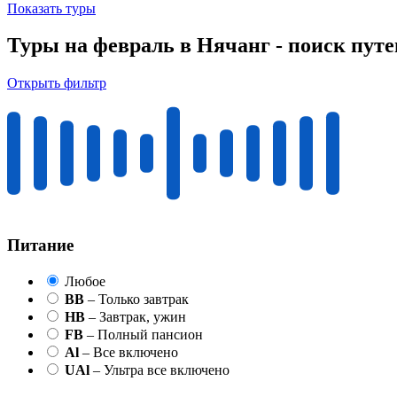
Показать туры
Туры на февраль в Нячанг - поиск пут
Открыть фильтр
Питание
Любое
BB
– Только завтрак
HB
– Завтрак, ужин
FB
– Полный пансион
Al
– Все включено
UAl
– Ультра все включено