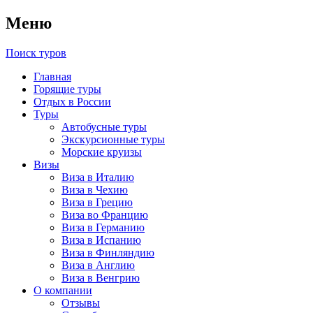
Меню
Поиск туров
Главная
Горящие туры
Отдых в России
Туры
Автобусные туры
Экскурсионные туры
Морские круизы
Визы
Виза в Италию
Виза в Чехию
Виза в Грецию
Виза во Францию
Виза в Германию
Виза в Испанию
Виза в Финляндию
Виза в Англию
Виза в Венгрию
О компании
Отзывы