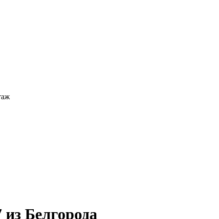
таж
 из Белгорода