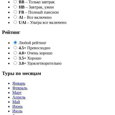
BB
– Только завтрак
HB
– Завтрак, ужин
FB
– Полный пансион
Al
– Все включено
UAl
– Ультра все включено
Рейтинг
Любой рейтинг
4.5+
Превосходно
4.0+
Очень хорошо
3.5+
Хорошо
3.0+
Удовлетворительно
Туры по месяцам
Январь
Февраль
Март
Апрель
Май
Июнь
Июль