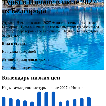
Туры в Нячанг в июле 2027
из Белгорода
Отдых в Нячанге в июле 2027 ✈ низкие цены для жителей
Белгорода. Туры в Нячанг на июль с вылетом из Москвы от
всех туроператоров «все включено». Подберите себе отдых на
берегу моря!
Виза в страну:
Не нужна до 30 дней
Лучшее время для отдыха:
С ноября по апрель
Календарь низких цен
Ищем самые дешевые туры в июле 2027 в Нячанг