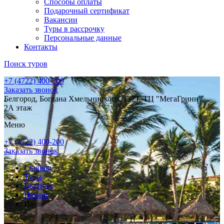
Способы оплаты
Подарочный сертификат
Вакансии
Туры в рассрочку
Персональные данные
Контакты
Поиск туров
+7 (4722) 400-200
Заказать звонок
Белгород, Богдана Хмельницкого, 137Т, ТЦ "МегаГринн",
2А этаж
Меню
+7 (4722) 400-200
Заказать звонок
Главная
Туры
Вьетнам
Нячанг
Июль