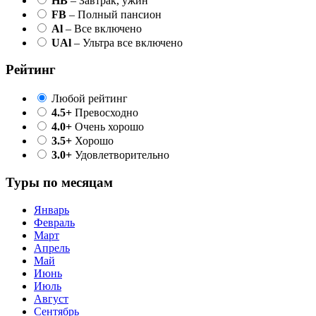
HB
– Завтрак, ужин
FB
– Полный пансион
Al
– Все включено
UAl
– Ультра все включено
Рейтинг
Любой рейтинг
4.5+
Превосходно
4.0+
Очень хорошо
3.5+
Хорошо
3.0+
Удовлетворительно
Туры по месяцам
Январь
Февраль
Март
Апрель
Май
Июнь
Июль
Август
Сентябрь